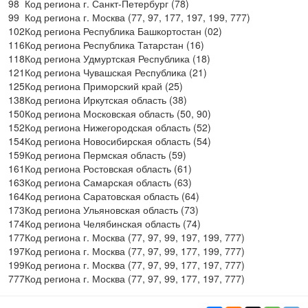
98
Код региона г. Санкт-Петербург (78)
99
Код региона г. Москва (77, 97, 177, 197, 199, 777)
102
Код региона Республика Башкортостан (02)
116
Код региона Республика Татарстан (16)
118
Код региона Удмуртская Республика (18)
121
Код региона Чувашская Республика (21)
125
Код региона Приморский край (25)
138
Код региона Иркутская область (38)
150
Код региона Московская область (50, 90)
152
Код региона Нижегородская область (52)
154
Код региона Новосибирская область (54)
159
Код региона Пермская область (59)
161
Код региона Ростовская область (61)
163
Код региона Самарская область (63)
164
Код региона Саратовская область (64)
173
Код региона Ульяновская область (73)
174
Код региона Челябинская область (74)
177
Код региона г. Москва (77, 97, 99, 197, 199, 777)
197
Код региона г. Москва (77, 97, 99, 177, 199, 777)
199
Код региона г. Москва (77, 97, 99, 177, 197, 777)
777
Код региона г. Москва (77, 97, 99, 177, 197, 777)