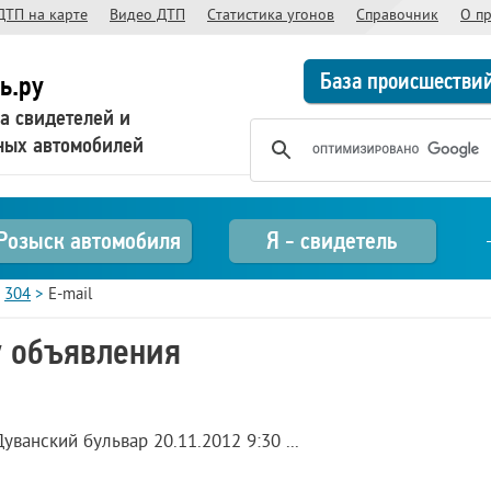
ДТП на карте
Видео ДТП
Статистика угонов
Справочник
О п
База происшестви
ь.ру
а свидетелей и
ных автомобилей
Розыск автомобиля
Я - свидетель
>
304
>
E-mail
у объявления
ванский бульвар 20.11.2012 9:30 ...