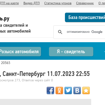
ДТП на карте
Видео ДТП
Статистика угонов
Справочник
О п
База происшестви
ь.ру
а свидетелей и
ных автомобилей
Розыск автомобиля
Я - свидетель
>
20365
 Санкт-Петербург 11.07.2023 22:55
росмотров
273
, Ответов через сайт
0