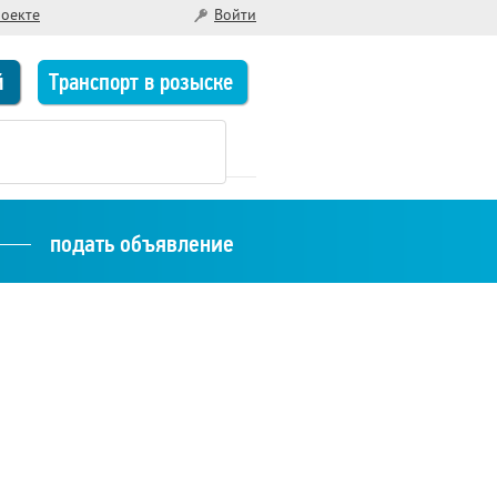
роекте
Войти
й
Транспорт в розыске
подать объявление