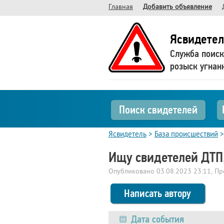
Главная
Добавить объявление
Ясвидетел
Служба поиск
розыск угнан
Поиск свидетелей
Ясвидетель
>
База происшествий
Ищу свидетелей ДТП,
Опубликовано
03.08.2023 23:11
, П
Написать автору
Дата события