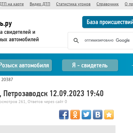
ДТП на карте
Видео ДТП
Статистика угонов
Справочник
О п
База происшестви
ь.ру
а свидетелей и
ных автомобилей
Розыск автомобиля
Я - свидетель
>
20387
 Петрозаводск 12.09.2023 19:40
росмотров
261
, Ответов через сайт
0