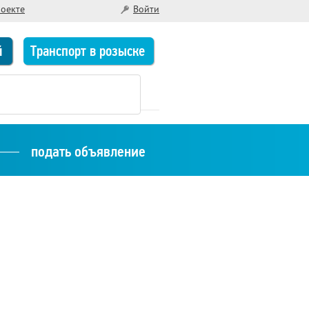
роекте
Войти
й
Транспорт в розыске
подать объявление