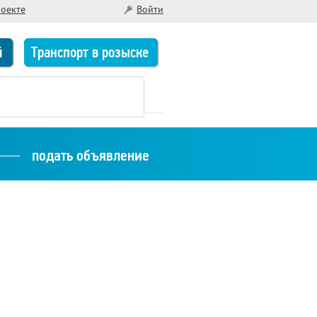
роекте
Войти
й
Транспорт в розыске
подать объявление