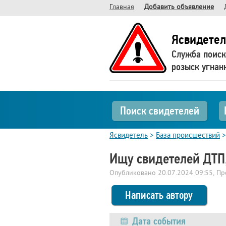
Главная
Добавить объявление
Ясвидетел
Служба поиск
розыск угнан
Поиск свидетелей
Ясвидетель
>
База происшествий
Ищу свидетелей ДТП,
Опубликовано
20.07.2024 09:55
, П
Написать автору
Дата события