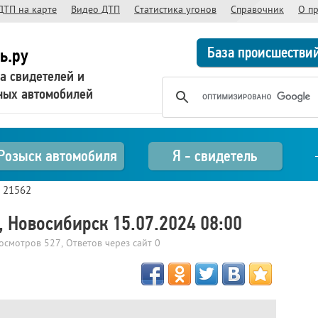
ДТП на карте
Видео ДТП
Статистика угонов
Справочник
О п
База происшестви
ь.ру
а свидетелей и
ных автомобилей
Розыск автомобиля
Я - свидетель
>
21562
 Новосибирск 15.07.2024 08:00
росмотров
527
, Ответов через сайт
0