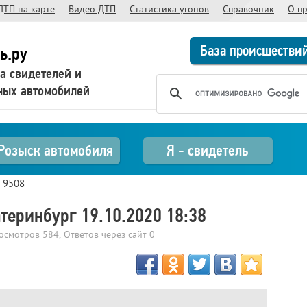
ДТП на карте
Видео ДТП
Статистика угонов
Справочник
О п
База происшестви
ь.ру
а свидетелей и
ных автомобилей
Розыск автомобиля
Я - свидетель
>
9508
атеринбург 19.10.2020 18:38
росмотров
584
, Ответов через сайт
0