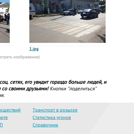
1.jpg
мотреть изображение)
оц. сетях, его увидит гораздо больше людей, и
 со своими друзьями!
Кнопки "поделиться"
я.
исшествий
Транспорт в розыске
арте
Статистика угонов
ТП
Справочник