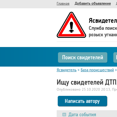
Главная
Добавить объявление
Ясвидетел
Служба поиск
розыск угнан
Поиск свидетелей
Ясвидетель
>
База происшествий
Ищу свидетелей ДТП,
Опубликовано
25.10.2020 20:13
, П
Написать автору
Дата события