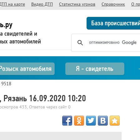
ДТП на карте
Видео ДТП
Статистика угонов
Справочник
О п
База происшестви
ь.ру
а свидетелей и
ных автомобилей
Розыск автомобиля
Я - свидетель
>
9518
 Рязань 16.09.2020 10:20
росмотров
433
, Ответов через сайт
0