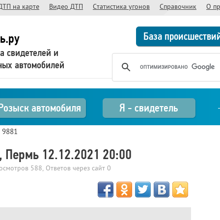
ДТП на карте
Видео ДТП
Статистика угонов
Справочник
О п
База происшестви
ь.ру
а свидетелей и
ных автомобилей
Розыск автомобиля
Я - свидетель
>
9881
 Пермь 12.12.2021 20:00
росмотров
588
, Ответов через сайт
0