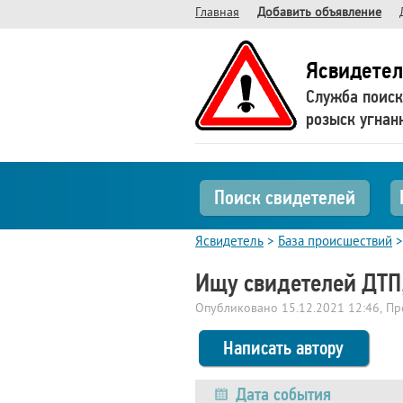
Главная
Добавить объявление
Ясвидетел
Служба поиск
розыск угнан
Поиск свидетелей
Ясвидетель
>
База происшествий
Ищу свидетелей ДТП,
Опубликовано
15.12.2021 12:46
, П
Написать автору
Дата события