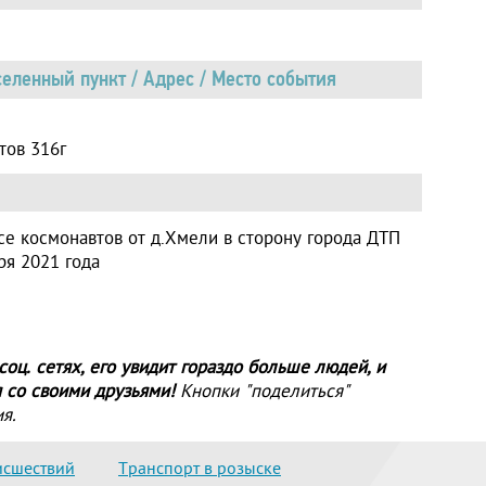
еленный пункт / Адрес / Место события
тов 316г
се космонавтов от д.Хмели в сторону города ДТП
ря 2021 года
оц. сетях, его увидит гораздо больше людей, и
 со своими друзьями!
Кнопки "поделиться"
я.
исшествий
Транспорт в розыске