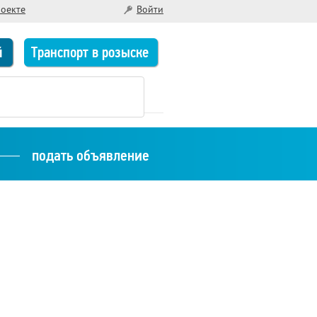
роекте
Войти
й
Транспорт в розыске
подать объявление