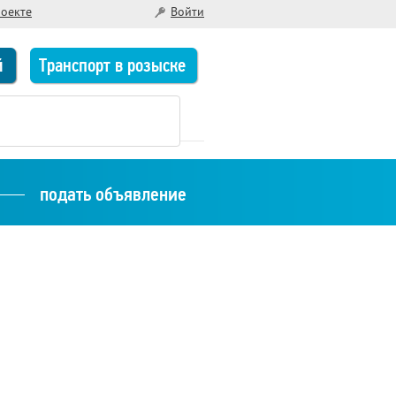
роекте
Войти
й
Транспорт в розыске
подать объявление