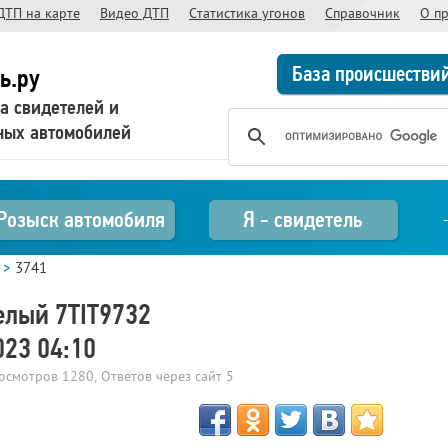
ДТП на карте
Видео ДТП
Статистика угонов
Справочник
О п
База происшестви
ь.ру
а свидетелей и
ных автомобилей
Розыск автомобиля
Я - свидетель
>
3741
елый 7TIT9732
023 04:10
росмотров
1280
, Ответов через сайт
5